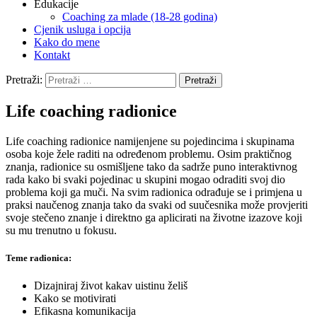
Edukacije
Coaching za mlade (18-28 godina)
Cjenik usluga i opcija
Kako do mene
Kontakt
Pretraži:
Life coaching radionice
Life coaching radionice namijenjene su pojedincima i skupinama
osoba koje žele raditi na određenom problemu. Osim praktičnog
znanja, radionice su osmišljene tako da sadrže puno interaktivnog
rada kako bi svaki pojedinac u skupini mogao odraditi svoj dio
problema koji ga muči. Na svim radionica odrađuje se i primjena u
praksi naučenog znanja tako da svaki od suučesnika može provjeriti
svoje stečeno znanje i direktno ga aplicirati na životne izazove koji
su mu trenutno u fokusu.
Teme radionica:
Dizajniraj život kakav uistinu želiš
Kako se motivirati
Efikasna komunikacija