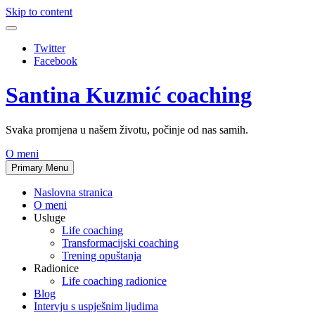
Skip to content
Twitter
Facebook
Santina Kuzmić coaching
Svaka promjena u našem životu, počinje od nas samih.
O meni
Primary Menu
Naslovna stranica
O meni
Usluge
Life coaching
Transformacijski coaching
Trening opuštanja
Radionice
Life coaching radionice
Blog
Intervju s uspješnim ljudima