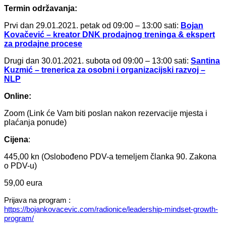
Termin održavanja:
Prvi dan 29.01.2021. petak od 09:00 – 13:00 sati:
Bojan
Kovačević – kreator DNK prodajnog treninga & ekspert
za prodajne procese
Drugi dan 30.01.2021. subota od 09:00 – 13:00 sati:
Santina
Kuzmić – trenerica za osobni i organizacijski razvoj –
NLP
Online:
Zoom (Link će Vam biti poslan nakon rezervacije mjesta i
plaćanja ponude)
Cijena
:
445,00 kn (Oslobođeno PDV-a temeljem članka 90. Zakona
o PDV-u)
59,00 eura
Prijava na program :
https://bojankovacevic.com/radionice/leadership-mindset-growth-
program/