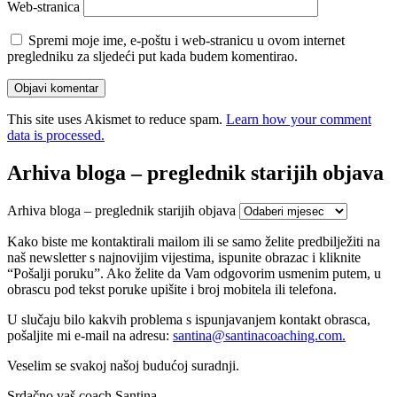
Web-stranica
Spremi moje ime, e-poštu i web-stranicu u ovom internet
pregledniku za sljedeći put kada budem komentirao.
This site uses Akismet to reduce spam.
Learn how your comment
data is processed.
Arhiva bloga – preglednik starijih objava
Arhiva bloga – preglednik starijih objava
Kako biste me kontaktirali mailom ili se samo želite predbilježiti na
naš newsletter s najnovijim vijestima, ispunite obrazac i kliknite
“Pošalji poruku”. Ako želite da Vam odgovorim usmenim putem, u
obrascu pod tekst poruke upišite i broj mobitela ili telefona.
U slučaju bilo kakvih problema s ispunjavanjem kontakt obrasca,
pošaljite mi e-mail na adresu:
santina@
santinacoaching.com.
Veselim se svakoj našoj budućoj suradnji.
Srdačno vaš coach Santina