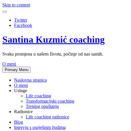
Skip to content
Twitter
Facebook
Santina Kuzmić coaching
Svaka promjena u našem životu, počinje od nas samih.
O meni
Primary Menu
Naslovna stranica
O meni
Usluge
Life coaching
Transformacijski coaching
Trening opuštanja
Radionice
Life coaching radionice
Blog
Intervju s uspješnim ljudima