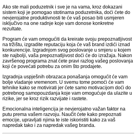
Ako ste mali poduzetnik i sve je na vama, kroz dokazani
sistem koji je pomogao stotinama poduzetnika, doći ćete do
nevjerojatne produktivnosti te će vaš posao biti usmjeren
isključivo na one radnje koje vam donose konkretne
rezultate.
Program će vam omogućiti da kreirate svoju prepoznatljivost
na tržištu, izgradite reputaciju koja će vaš brand izdići iznad
konkurencije. Izgradnjom svog poslovanje u smjeru u kojem
ste najbolji, vaša prepoznatljivost doći će do izražaja. Nakon
završenog programa znat ćete pravi razlog vašeg poslovanja
koji će povećati potrebu za onim što prodajete.
Izgradnja uspješnih obrazaca ponašanja omogućit će vam
bolje vladanje vremenom. U svemu tome pomoći će vam
tehnike kako se motivirati jer ćete samo motivacijom doći do
potrebnog samopouzdanja koje vam omogućuje da ulazite u
rizike, jer se kroz rizik razvijate i rastete.
Emocionalna inteligencija je nevjerojatno važan faktor na
putu prema vašem razvoju. Naučit ćete kako prepoznati
emocije, upravljati njima te iste iskoristiti kako za vaš
napredak tako i za napredak vašeg branda.