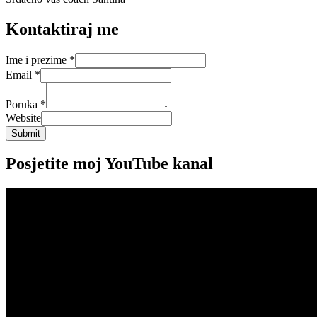
Kontaktiraj me
Ime i prezime
*
Email
*
Poruka
*
Website
Submit
Posjetite moj YouTube kanal