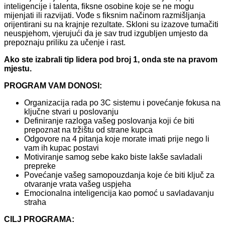
inteligencije i talenta, fiksne osobine koje se ne mogu
mijenjati ili razvijati. Vođe s fiksnim načinom razmišljanja
orijentirani su na krajnje rezultate. Skloni su izazove tumačiti
neuspjehom, vjerujući da je sav trud izgubljen umjesto da
prepoznaju priliku za učenje i rast.
Ako ste izabrali tip lidera pod broj 1, onda ste na pravom
mjestu.
PROGRAM VAM DONOSI:
Organizacija rada po 3C sistemu i povećanje fokusa na
ključne stvari u poslovanju
Definiranje razloga vašeg poslovanja koji će biti
prepoznat na tržištu od strane kupca
Odgovore na 4 pitanja koje morate imati prije nego li
vam ih kupac postavi
Motiviranje samog sebe kako biste lakše savladali
prepreke
Povećanje vašeg samopouzdanja koje će biti ključ za
otvaranje vrata vašeg uspjeha
Emocionalna inteligencija kao pomoć u savladavanju
straha
CILJ PROGRAMA: