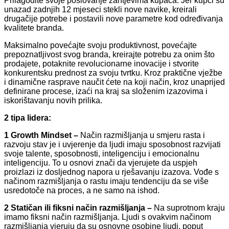
Prilagodite svoje poslovanje zahtjevima kupaca. Jer kupci su
unazad zadnjih 12 mjeseci stekli nove navike, kreirali
drugačije potrebe i postavili nove parametre kod određivanja
kvalitete branda.
Maksimalno povećajte svoju produktivnost, povećajte
prepoznatljivost svog branda, kreirajte potrebu za onim što
prodajete, potaknite revolucionarne inovacije i stvorite
konkurentsku prednost za svoju tvrtku. Kroz praktične vježbe
i dinamične rasprave naučit ćete na koji način, kroz unaprijed
definirane procese, izaći na kraj sa složenim izazovima i
iskorištavanju novih prilika.
2 tipa lidera:
1 Growth Mindset –
Način razmišljanja u smjeru rasta i
razvoju stav je i uvjerenje da ljudi imaju sposobnost razvijati
svoje talente, sposobnosti, inteligenciju i emocionalnu
inteligenciju. To u osnovi znači da vjerujete da uspjeh
proizlazi iz dosljednog napora u rješavanju izazova. Vođe s
načinom razmišljanja o rastu imaju tendenciju da se više
usredotoče na proces, a ne samo na ishod.
2 Statičan ili fiksni način razmišljanja –
Na suprotnom kraju
imamo fiksni način razmišljanja. Ljudi s ovakvim načinom
razmišljanja vjeruju da su osnovne osobine ljudi, poput